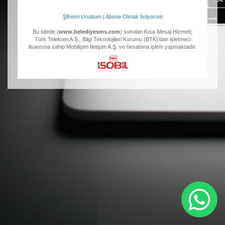
Şifremi Unuttum
|
Abone Olmak İstiyorum
Bu sitede (
www.belediyesms.com
) sunulan Kısa Mesaj Hizmeti;
Türk Telekom A.Ş., Bilgi Teknolojileri Kurumu (BTK)'dan işletmeci
lisansına sahip Mobilişim İletişim A.Ş. ve hesabına işlem yapmaktadır.