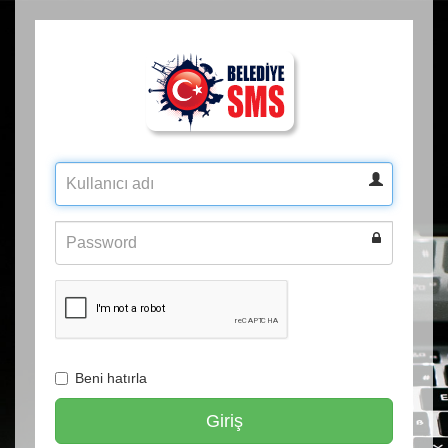
Kullanıcı
adı
Şifre
Beni hatırla